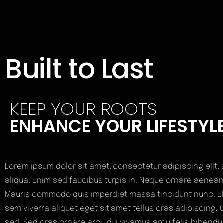
Built to Last
KEEP YOUR ROOTS
ENHANCE YOUR LIFESTYL
Lorem ipsum dolor sit amet, consectetur adipiscing elit
aliqua. Enim sed faucibus turpis in. Neque ornare aenea
Mauris commodo quis imperdiet massa tincidunt nunc. Elit
sem viverra aliquet eget sit amet tellus cras adipiscing.
sed. Sed cras ornare arcu dui vivamus arcu felis bibendum