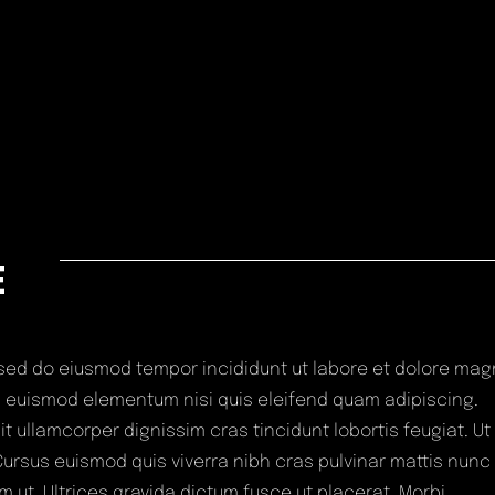
E
, sed do eiusmod tempor incididunt ut labore et dolore ma
n euismod elementum nisi quis eleifend quam adipiscing.
 ullamcorper dignissim cras tincidunt lobortis feugiat. Ut
 Cursus euismod quis viverra nibh cras pulvinar mattis nunc
 ut. Ultrices gravida dictum fusce ut placerat. Morbi