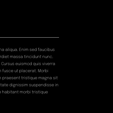
na aliqua. Enim sed faucibus
rdiet massa tincidunt nunc.
g. Cursus euismod quis viverra
m fusce ut placerat. Morbi
h praesent tristique magna sit
utate dignissim suspendisse in
e habitant morbi tristique