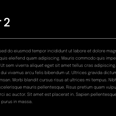
 2
, sed do eiusmod tempor incididunt ut labore et dolore mag
quis eleifend quam adipiscing. Mauris commodo quis impe
. Ut sem viverra aliquet eget sit amet tellus cras adipiscin
dui vivamus arcu felis bibendum ut. Ultrices gravida dictu
an. Morbi blandit cursus risus at ultrices mi tempus. Nib
 scelerisque mauris pellentesque. Risus pretium quam vulp
rci ac auctor. Sit amet est placerat in. Sapien pellentesqu
s purus in massa.