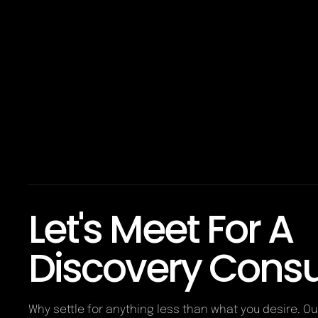
Let's Meet For A
Discovery Consu
Why settle for anything less than what you desire. O